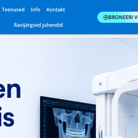
Teenused
Info
Kontakt
BRONEERI VI
l
Ravijärgsed juhendid