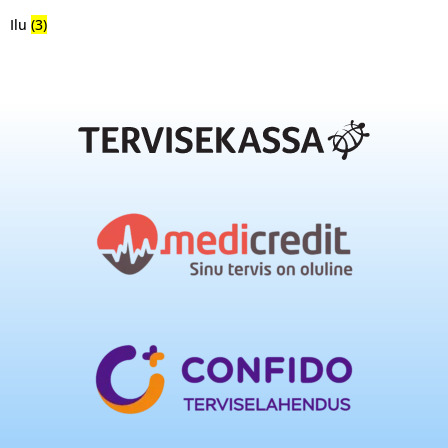
Ilu
(3)